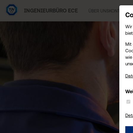
INGENIEURBÜRO ECE
ÜBER UNS
KONTAKT
T
Co
Wir
biet
Mit
Coo
wie 
uns
Dat
Wel
Det