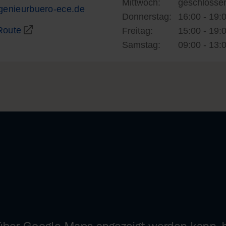
Mittwoch:
geschlosse
genieurbuero-ece.de
Donnerstag:
16:00 - 19:
Route
Freitag:
15:00 - 19:
Samstag:
09:00 - 13:
 über Google Maps angezeigt werden kann, 