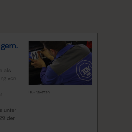
N
 gem.
e als
ung von
HU-Plaketten
r
s unter
 29 der