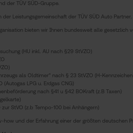
nd der TÜV SÜD-Gruppe.
en der Leistungsgemeinschaft der TÜV SÜD Auto Partner.
nisation bieten wir Ihnen bundesweit alle gesetzlich
suchung (HU inkl. AU nach §29 StVZO)
ZO
VZO)
ahrzeugs als Oldtimer“ nach § 23 StVZO (H-Kennzeichen
 (Autogas LPG u. Erdgas CNG)
enbeförderung nach §41 u §42 BOKraft (z.B Taxen)
gelkarte)
 zur StVO (z.b Tempo-100 bei Anhängern)
w-how und der Erfahrung einer der größten deutschen P