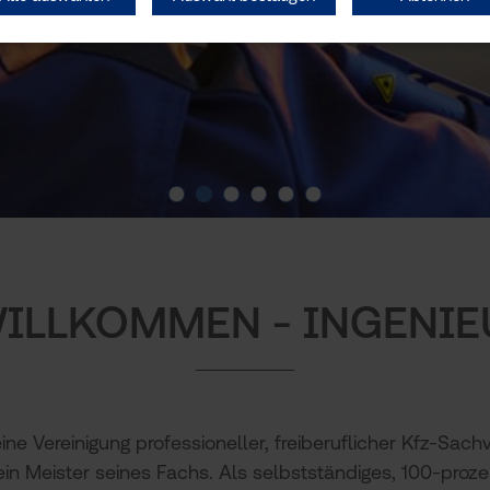
Slide 1
Slide 2
Slide 3
Slide 4
Slide 5
Slide 6
WILLKOMMEN - INGENIE
e Vereinigung professioneller, freiberuflicher Kfz-Sachv
 ein Meister seines Fachs. Als selbstständiges, 100-proz