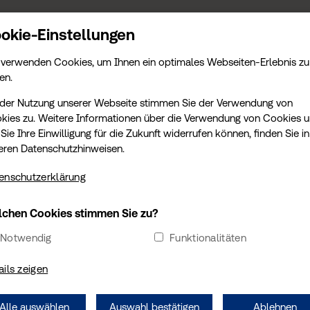
ERMIN
AMTLICHE LEISTUNGEN
SCHADENGUTACHTEN
AKTUELLES
okie-Einstellungen
 verwenden Cookies, um Ihnen ein optimales Webseiten-Erlebnis zu
en.
 der Nutzung unserer Webseite stimmen Sie der Verwendung von
kies zu. Weitere Informationen über die Verwendung von Cookies 
Sie Ihre Einwilligung für die Zukunft widerrufen können, finden Sie in
eren Datenschutzhinweisen.
enschutzerklärung
DIREKTE TERMINBUCHUNG
chen Cookies stimmen Sie zu?
Sie möchten einen Termin vereinbaren? Wählen Sie Ihre
Notwendig
Funktionalitäten
Wunschtermin sofort und online aus.
ails zeigen
TERMIN ÜBER TÜV SÜD BUCHEN
Alle auswählen
Auswahl bestätigen
Ablehnen