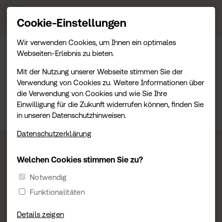
INGENIEURBÜRO
Cookie-Einstellungen
ECE
Wir verwenden Cookies, um Ihnen ein optimales
Webseiten-Erlebnis zu bieten.
AKTUELLES
Mit der Nutzung unserer Webseite stimmen Sie der
Verwendung von Cookies zu. Weitere Informationen über
die Verwendung von Cookies und wie Sie Ihre
Einwilligung für die Zukunft widerrufen können, finden Sie
in unseren Datenschutzhinweisen.
Datenschutzerklärung
Welchen Cookies stimmen Sie zu?
306 Nachrichten
Notwendig
Funktionalitäten
Details zeigen